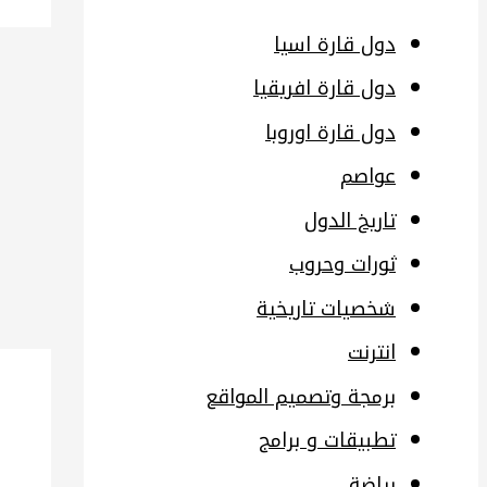
دول قارة اسيا
دول قارة افريقيا
دول قارة اوروبا
عواصم
تاريخ الدول
ثورات وحروب
شخصيات تاريخية
انترنت
برمجة وتصميم المواقع
تطبيقات و برامج
رياضة