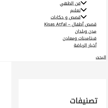
فن الطهي
تعليم
قصص و حكايات
قصص أطفال – Kisas Atfal
مدن وبلدان
فيتامينات ومعادن
أخبار الرياضة
البحث
تصنيفات