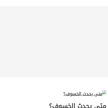
متى يحدث الخسوف؟