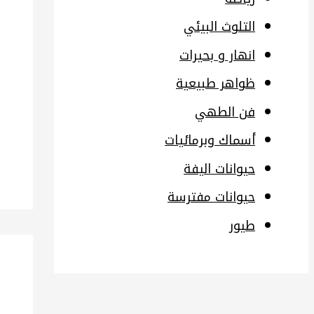
التلوث البيئي
انهار و بحيرات
ظواهر طبيعية
فن الطهي
أسماك وبرمائيات
حيوانات اليفة
حيوانات مفترسة
طيور