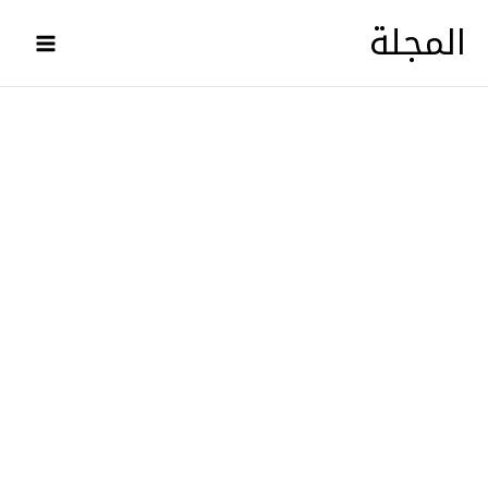
خطي
المجلة
لى
لمحتوى