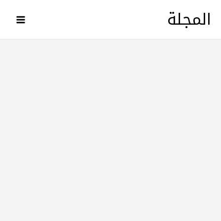
خطي
المجلة
لى
لمحتوى