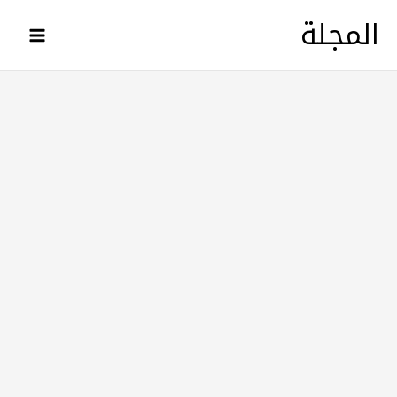
خطي
المجلة
لى
لمحتوى