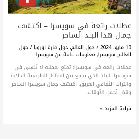
هذا
البلد
الساحر
عطلات رائعة في سويسرا – اكتشف
جمال هذا البلد الساحر
13 مايو، 2024
/
حول العالم
,
دول قارة اوروبا
/
حول
العالم
,
سويسرا
,
معلومات عامة عن سويسرا
عطلات رائعة في سويسرا: تمتع بعطلة لا تُنسى في
سويسرا، البلد الذي يجمع بين المناظر الطبيعية الخلابة
والتراث الثقافي العريق. اكتشف جمال سويسرا الساحر
وقضِ أجمل الأوقات.
قراءة المزيد »