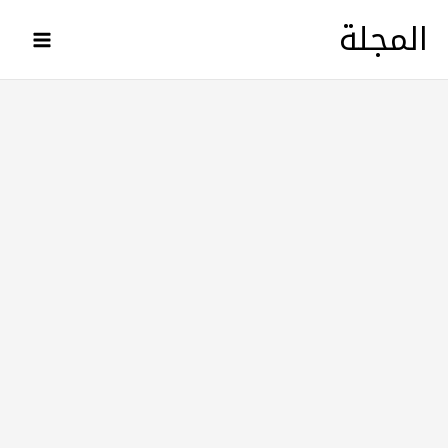
خطي
المجلة
لى
لمحتوى