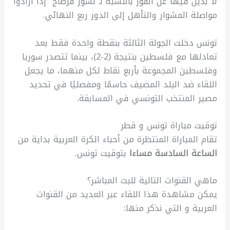
لا بديل فيها عن الفوز بالنسبة لـ”نسور قرطاج” إذا أرادوا
مواصلة المشوار والتأهل إلى الدور ربع النهائي.
تونس دخلت الجولة الثالثة بنقطة واحدة فقط بعد
تعادلها مع فلسطين بنتيجة (2-2)، بينما تتصدر سوريا
وفلسطين المجموعة بأربع نقاط لكل منهما، ما يجعل
اللقاء ضد البلد المضيف حاسمًا ومفصليًا في تحديد
مصير المنتخب التونسي في المسابقة.
توقيت مباراة تونس و قطر
تقام المباراة المنتظرة من أحباء الكرة العربية بداية من
الساعة السادسة مساءا
بتوقيت تونس.
ماهي القنوات التالية للبث المباشر؟
يمكن مشاهدة هذا اللقاء عبر العديد من القنوات
العربية و التي نذكر منها: