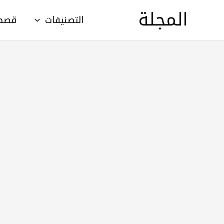
خطي
المجلة
التصنيفات
قصص أطف
لى
لمحتوى