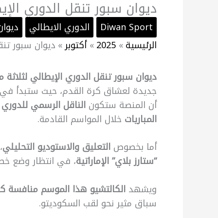
ديوان سبور تنقل الدوري الإي
Diwan Sport
الدوري الايطالي
ديوان
الرئيسية
2025
أكتوبر
ديوان سبور تنق
ديوان سبور تنقل الدوري الإيطالي لثلاثة 
جديدة لعشاق كرة القدم، حيث ستبدأ في
أن المنصة ستكون
الناقل الرسمي للدوري 
المباريات
خلال المواسم القادمة.
أما بخصوص
التعليق والاستوديو التحليلي
،
“ستارز بلاي” الإماراتية
، في انتظار وضع خطة
ويشهد
الكالتشيو هذا الموسم منافسة كب
سباق مثير نحو لقب السكوديتو.