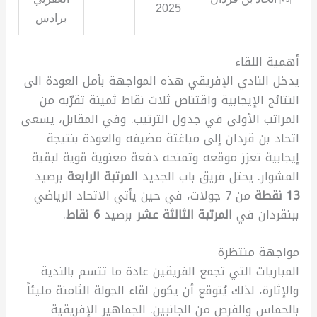
2025
برادس
أهمية اللقاء
يدخل النادي الإفريقي هذه المواجهة بأمل العودة الى
النتائج الإيجابية واقتناص ثلاث نقاط ثمينة تقرّبه من
المراتب الأولى في جدول الترتيب. وفي المقابل، يسعى
اتحاد بن قردان إلى مباغتة مضيفه والعودة بنتيجة
إيجابية تعزز موقعه وتمنحه دفعة معنوية قوية لبقية
المشوار. يحتل فريق باب الجديد
المرتبة الرابعة
برصيد
13 نقطة
من 7 جولات، في حين يأتي الاتحاد الرياضي
ببنقردان في
المرتبة الثالثة عشر
برصيد
6 نقاط
.
مواجهة منتظرة
المباريات التي تجمع الفريقين عادة ما تتسم بالندية
والإثارة، لذلك يُتوقع أن يكون لقاء الجولة الثامنة مليئاً
بالحماس والفرص من الجانبين. الجماهير الإفريقية