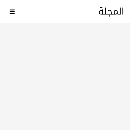
خطي
المجلة
لى
لمحتوى