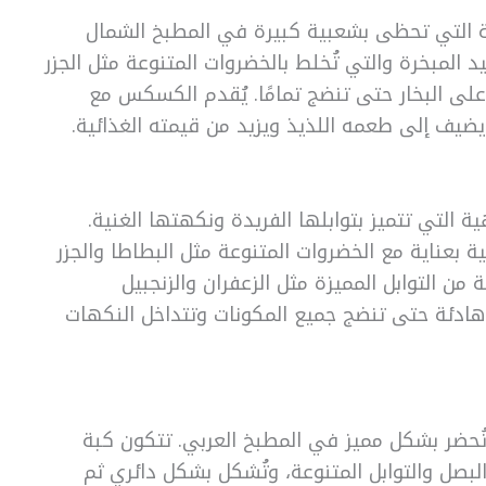
ة التي تحظى بشعبية كبيرة في المطبخ الشمال
المبخرة والتي تُخلط بالخضروات المتنوعة مثل الجزر
لى البخار حتى تنضج تمامًا. يُقدم الكسكس مع
يف إلى طعمه اللذيذ ويزيد من قيمته الغذائية.
ة التي تتميز بتوابلها الفريدة ونكهتها الغنية.
بعناية مع الخضروات المتنوعة مثل البطاطا والجزر
ن التوابل المميزة مثل الزعفران والزنجبيل
هادئة حتى تنضج جميع المكونات وتتداخل النكهات
تُحضر بشكل مميز في المطبخ العربي. تتكون كبة
لبصل والتوابل المتنوعة، وتُشكل بشكل دائري ثم