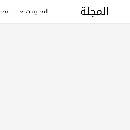
خطي
المجلة
التصنيفات
قصص أطف
لى
لمحتوى