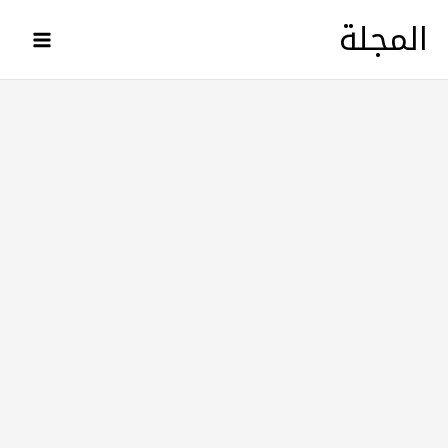
خطي
المجلة
لى
لمحتوى