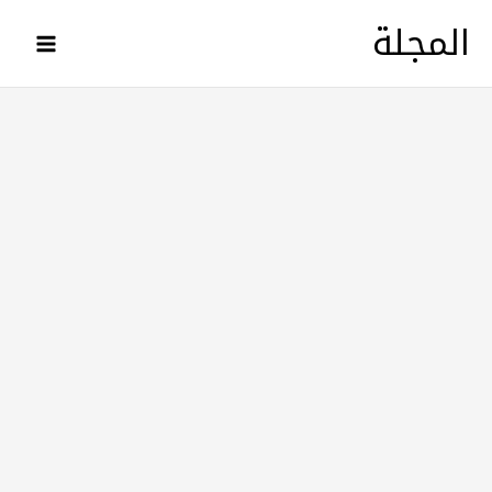
خطي
المجلة
لى
لمحتوى