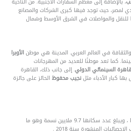
ب
، بالإضافة إلى معظم السفارات الأجنبية. من الناحية
ادي لمصر، حيث توجد فيها كبرى الشركات والمصانع
ورًا للنقل والمواصلات في الشرق الأوسط وشمال
ن والثقافة في العالم العربي. المدينة هي موطن
الأوبرا
نما. كما تعد موطنًا للعديد من المهرجانات
قاهرة السينمائي الدولي
. إلى جانب ذلك، القاهرة
بها كبار الأدباء مثل
نجيب محفوظ
الحائز على جائزة
تعتبر القاهرة أكثر محافظات مصر إكتضاضا ، ويبلغ عدد سكانها 9.7 ملايين نسمة وهو ما