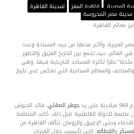
ية المصرية.
قاهرة المعز
لمدينة القاهرة
مدينة مصر المحروسة
رز معالم القاهرة
ر العربية، وأكبر مدنها من حيث المساحة وعدد
في العالم، حيث تجمع بين التاريخ العريق والتطور
مئذنة” نظرًا لكثرة المساجد التاريخية فيها، وهي
 والمتاحف والمعالم السياحية التي تعكس غنى تاريخ
 يد
جوهر الصقلي
، قائد الجيوش
 عاصمة للدولة الفاطمية. قبل ذلك، كانت المنطقة
قدماء وحتى الإغريق والرومان. تتألف القاهرة من
لعسكر
و
القطائع
، التي تأسست خلال الفترات