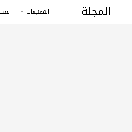
خطي
المجلة
التصنيفات
قصص أطف
لى
لمحتوى