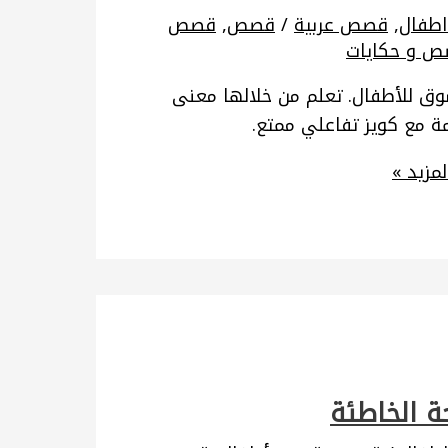
طفال
,
قصص عربية
/
قصص
,
قصص
 و حكايات
ق للأطفال. تعلم من خلالها معنى
ة مع كويز تفاعلي ممتع.
مزيد »
حة الخاطئة