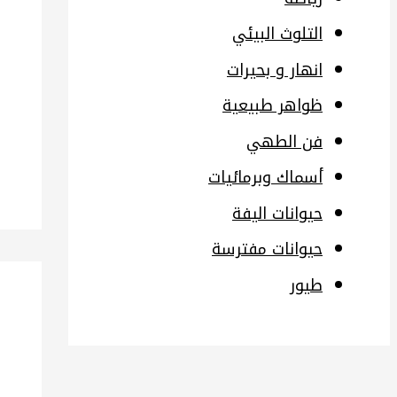
التلوث البيئي
انهار و بحيرات
ظواهر طبيعية
فن الطهي
أسماك وبرمائيات
حيوانات اليفة
حيوانات مفترسة
طيور