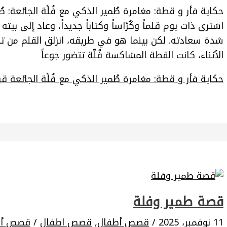
حكاية فأر و قطة: مغامرة طُمير الذكي مع فُلّة الجائعة: طُ
اشترى ذات يوم قلماً وكُرّاساً وكتاباً جديداً، وعاد إلى بيت
شدة سعادته. لكن بينما هو في طريقه، انزلق القلم من ت
الأثناء، كانت القطة المشاكسة فُلّة تتضور جوعاً
حكاية فأر و قطة: مغامرة طُمير الذكي مع فُلّة الجائعة
قرا
قصة طمير وفلة
11 نوفمبر، 2025
/
قصص أطفال
,
قصص اطفال
/
قصص أط