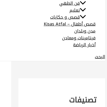
فن الطهي
تعليم
قصص و حكايات
قصص أطفال – Kisas Atfal
مدن وبلدان
فيتامينات ومعادن
أخبار الرياضة
البحث
تصنيفات