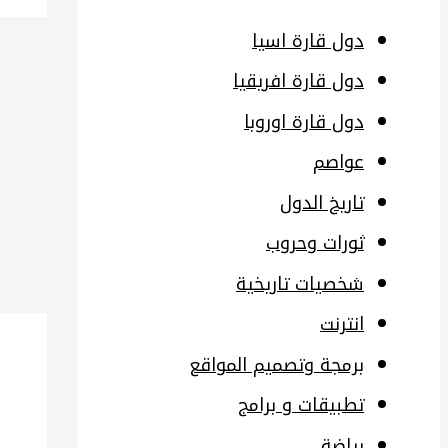
دول قارة اسيا
دول قارة افريقيا
دول قارة اوروبا
عواصم
تاريخ الدول
ثورات وحروب
شخصيات تاريخية
انترنت
برمجة وتصميم المواقع
تطبيقات و برامج
رياضة