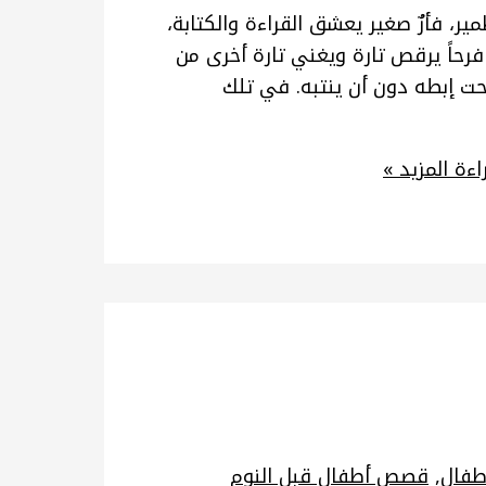
مير، فأرٌ صغير يعشق القراءة والكتابة،
ه فرحاً يرقص تارة ويغني تارة أخرى من
حت إبطه دون أن ينتبه. في تلك
ءة المزيد »
فال
,
قصص أطفال قبل النوم