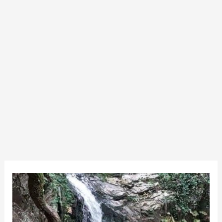
شلالات
بني
مطير:
جوهرة