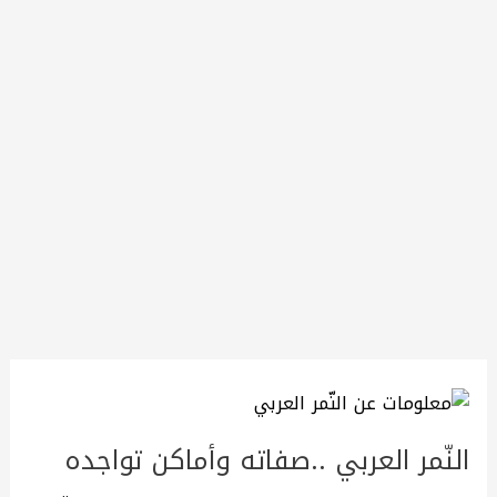
النّمر
العربي
النّمر العربي ..صفاته وأماكن تواجده
..صفاته
وأماكن