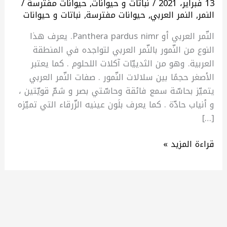
13 فبراير، 2021
/
نباتات و حيوانات
,
حيوانات مفترسة
/
تواجده
النمر
,
النمر العربي
,
حيوانات مفترسة
,
نباتات و حيوانات
النّمر العربي أو Panthera pardus nimr. يعرف هذا
النوع من النّمور بالنّمر العربي لتواجده في المنطقة
العربية. وهو من الثدييّات آكلات اللحلوم . كما يعتبر
الأصغر حجمًا بين سلالات النّمور . صفات النّمر العربي
يتميّز بحاسّة سمع فائقة وحاسّتي بصر و شمّ قويّتين ،
و أنياب حادّة . كما يعرف بلَون عينيه الزّرقاء التي تميّزه
[…]
قراءة المزيد »