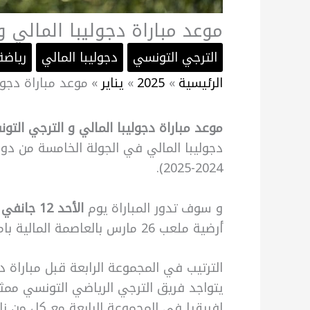
موعد مباراة دجوليبا المالي 
الترجي التونسي
دجوليبا المالي
رياضة
الرئيسية
2025
يناير
موعد مباراة دجول
موعد مباراة دجوليبا المالي و الترجي التو
دجوليبا المالي في الجولة الخامسة من دور
2024-2025).
و سوف تدور المباراة يوم
الأحد 12 جانفي 2025
أرضية ملعب 26 مارس بالعاصمة المالية باماكو, و يتسع هذا الملعب ل 50 ألف متفرج تقريبا.
الترتيب في المجموعة الرابعة قبل مباراة د
يتواجد فريق الترجي الرياضي التونسي ممث
افريقيا في المجموعة الرابعة مع كل من نا