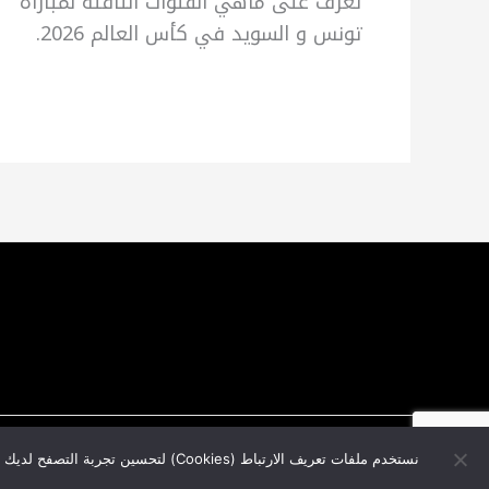
تعرف على ماهي القنوات الناقلة لمباراة
تونس و السويد في كأس العالم 2026.
نستخدم ملفات تعريف الارتباط (Cookies) لتحسين تجربة التصفح لديك ولتحليل حركة المرور على موقعنا. باستخدامك المستمر لهذا الموقع، فإنك توافق على استخدامنا لملفات تعريف الارتباط.