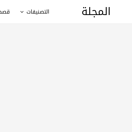
خطي
المجلة
التصنيفات
قصص أطف
لى
لمحتوى