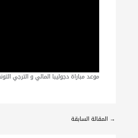
موعد مباراة دجوليبا المالي و الترجي التو
→
المقالة السابقة