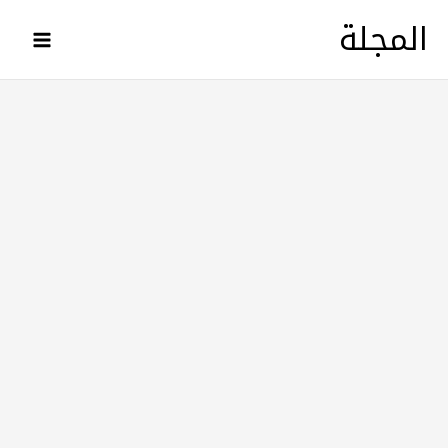
خطي
المجلة
لى
لمحتوى