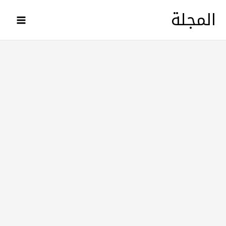
خطي
المجلة
لى
لمحتوى